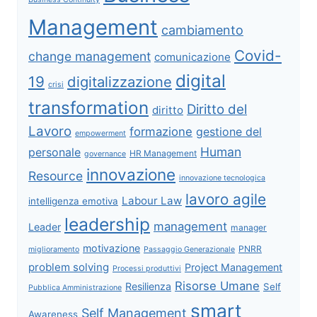
Management
cambiamento
Covid-
change management
comunicazione
digital
19
digitalizzazione
crisi
transformation
Diritto del
diritto
Lavoro
formazione
gestione del
empowerment
Human
personale
HR Management
governance
innovazione
Resource
innovazione tecnologica
lavoro agile
Labour Law
intelligenza emotiva
leadership
management
Leader
manager
motivazione
PNRR
miglioramento
Passaggio Generazionale
problem solving
Project Management
Processi produttivi
Risorse Umane
Resilienza
Self
Pubblica Amministrazione
smart
Self Management
Awareness