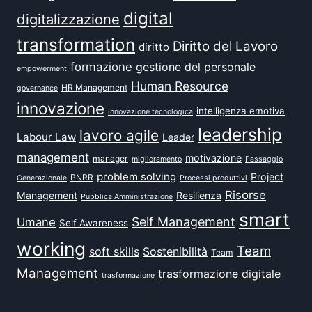
digital
digitalizzazione
transformation
Diritto del Lavoro
diritto
formazione
gestione del personale
empowerment
Human Resource
HR Management
governance
innovazione
intelligenza emotiva
innovazione tecnologica
leadership
lavoro agile
Labour Law
Leader
management
motivazione
manager
miglioramento
Passaggio
problem solving
Project
PNRR
Generazionale
Processi produttivi
Risorse
Management
Resilienza
Pubblica Amministrazione
smart
Self Management
Umane
Self Awareness
working
Team
soft skills
Sostenibilità
Team
Management
trasformazione digitale
trasformazione