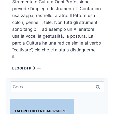
Strumento e Cultura Ogni Professione
prevede l’impiego di strumenti. Il Contadino
usa zappa, rastrello, aratro. Il Pittore usa
colori, pennelli, tele. Non tutti gli strumenti
sono tangibili, ad esempio un Allenatore
usa la voce, la gestualità, la postura. La
parola Cultura ha una radice simile al verbo
“coltivare”, ciò che ci aiuta a distinguerne
il…
CULTURA
LEGGI DI PIÙ
E
QUALITÀ
DELLA
Ricerca
VITA
per:
LAVORATIVA:
LA
“TEORIA
STRUMENTALE”