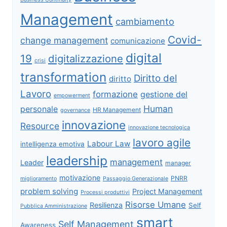
Management
cambiamento
Covid-
change management
comunicazione
digital
19
digitalizzazione
crisi
transformation
Diritto del
diritto
Lavoro
formazione
gestione del
empowerment
Human
personale
HR Management
governance
innovazione
Resource
innovazione tecnologica
lavoro agile
Labour Law
intelligenza emotiva
leadership
management
Leader
manager
motivazione
PNRR
miglioramento
Passaggio Generazionale
problem solving
Project Management
Processi produttivi
Risorse Umane
Resilienza
Self
Pubblica Amministrazione
smart
Self Management
Awareness