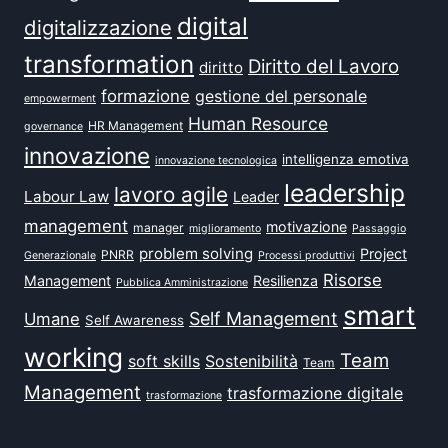
digital
digitalizzazione
transformation
Diritto del Lavoro
diritto
formazione
gestione del personale
empowerment
Human Resource
HR Management
governance
innovazione
intelligenza emotiva
innovazione tecnologica
leadership
lavoro agile
Labour Law
Leader
management
motivazione
manager
miglioramento
Passaggio
problem solving
Project
PNRR
Generazionale
Processi produttivi
Risorse
Management
Resilienza
Pubblica Amministrazione
smart
Self Management
Umane
Self Awareness
working
Team
soft skills
Sostenibilità
Team
Management
trasformazione digitale
trasformazione