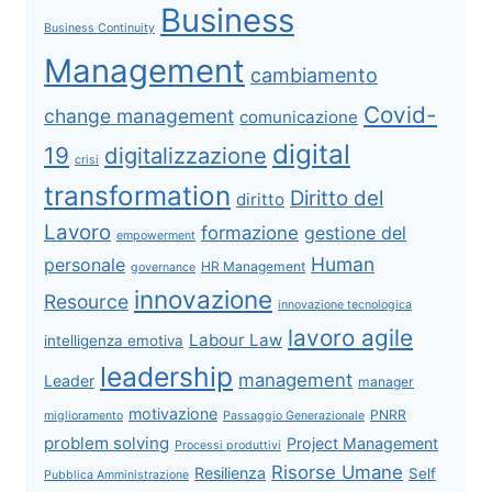
Business
Business Continuity
Management
cambiamento
Covid-
change management
comunicazione
digital
19
digitalizzazione
crisi
transformation
Diritto del
diritto
Lavoro
formazione
gestione del
empowerment
Human
personale
HR Management
governance
innovazione
Resource
innovazione tecnologica
lavoro agile
Labour Law
intelligenza emotiva
leadership
management
Leader
manager
motivazione
PNRR
miglioramento
Passaggio Generazionale
problem solving
Project Management
Processi produttivi
Risorse Umane
Resilienza
Self
Pubblica Amministrazione