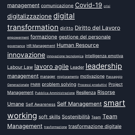
Covid-19
management
comunicazione
crisi
digital
digitalizzazione
transformation
Diritto del Lavoro
diritto
formazione
gestione del personale
empowerment
Human Resource
HR Management
governance
innovazione
intelligenza emotiva
innovazione tecnologica
leadership
lavoro agile
Labour Law
Leader
management
motivazione
manager
miglioramento
Passaggio
problem solving
Project
PNRR
Generazionale
Processi produttivi
Risorse
Management
Resilienza
Pubblica Amministrazione
smart
Self Management
Umane
Self Awareness
working
Team
soft skills
Sostenibilità
Team
Management
trasformazione digitale
trasformazione