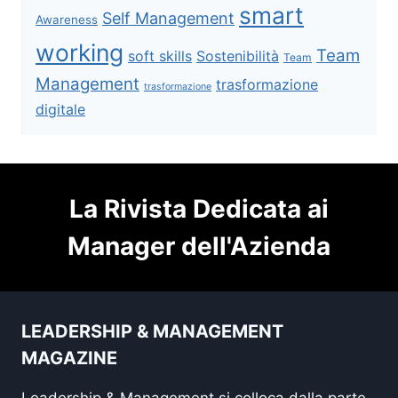
smart
Self Management
Awareness
working
Team
soft skills
Sostenibilità
Team
Management
trasformazione
trasformazione
digitale
La Rivista Dedicata ai
Manager dell'Azienda
LEADERSHIP & MANAGEMENT
MAGAZINE
Leadership & Management si colloca dalla parte