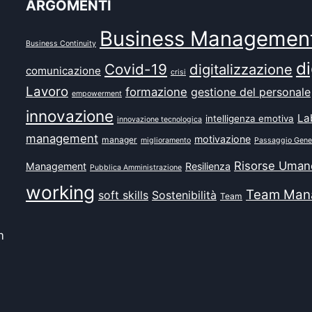
ARGOMENTI
Business Managemen
Business Continuity
di
Covid-19
digitalizzazione
comunicazione
crisi
Lavoro
formazione
gestione del personale
empowerment
innovazione
La
intelligenza emotiva
innovazione tecnologica
management
motivazione
manager
miglioramento
Passaggio Gene
Risorse Uman
Management
Resilienza
Pubblica Amministrazione
working
Team Man
soft skills
Sostenibilità
Team
m