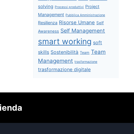
solving
Project
Processi produttivi
Management
Pubblica Amministrazione
Risorse Umane
Resilienza
Self
Self Management
Awareness
smart working
soft
Team
skills
Sostenibilità
Team
Management
trasformazione
trasformazione digitale
zienda