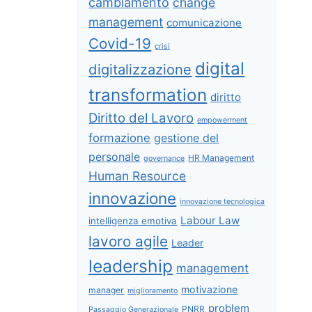
cambiamento
change
management
comunicazione
Covid-19
crisi
digital
digitalizzazione
transformation
diritto
Diritto del Lavoro
empowerment
formazione
gestione del
personale
HR Management
governance
Human Resource
innovazione
innovazione tecnologica
Labour Law
intelligenza emotiva
lavoro agile
Leader
leadership
management
motivazione
manager
miglioramento
problem
PNRR
Passaggio Generazionale