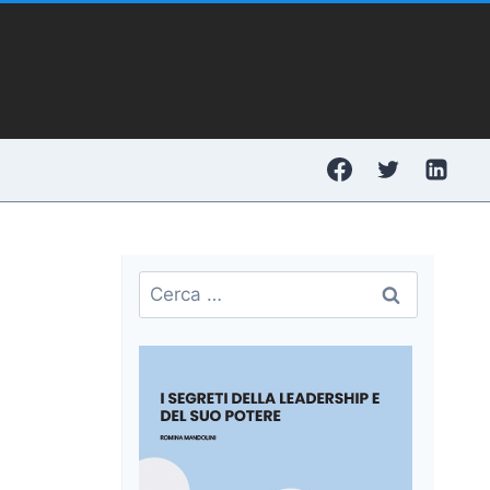
Ricerca
per: