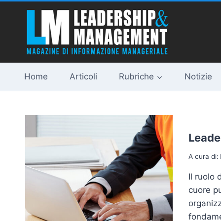
Salta
al
contenuto
Home
Articoli
Rubriche
Notizie
Leade
A cura di:
Il ruolo
cuore pu
organizz
fondamen