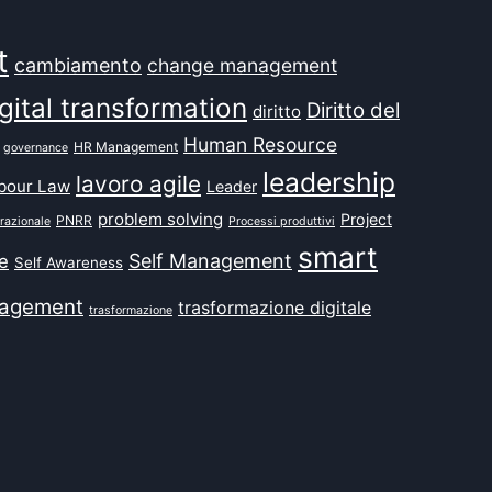
t
cambiamento
change management
gital transformation
Diritto del
diritto
Human Resource
HR Management
governance
leadership
lavoro agile
bour Law
Leader
problem solving
Project
PNRR
razionale
Processi produttivi
smart
Self Management
e
Self Awareness
agement
trasformazione digitale
trasformazione