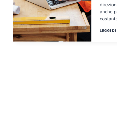
direzion
anche pe
costant
LEGGI DI