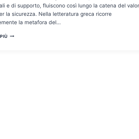
ali e di supporto, fluiscono così lungo la catena del valo
r la sicurezza. Nella letteratura greca ricorre
emente la metafora del…
LEADERSHIP
 PIÙ
&
MANAGEMENT
DELLA
SICUREZZA