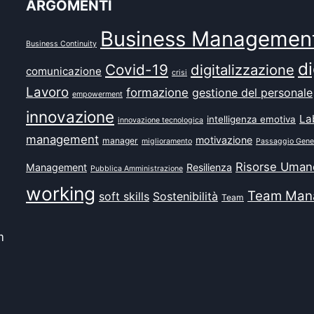
ARGOMENTI
Business Managemen
Business Continuity
di
Covid-19
digitalizzazione
comunicazione
crisi
Lavoro
formazione
gestione del personale
empowerment
innovazione
La
intelligenza emotiva
innovazione tecnologica
management
motivazione
manager
miglioramento
Passaggio Gene
Risorse Uman
Management
Resilienza
Pubblica Amministrazione
working
Team Man
soft skills
Sostenibilità
Team
m