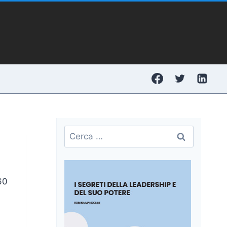
Ricerca
per:
60