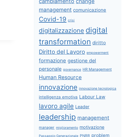
cambiamento
change
management
comunicazione
Covid-19
crisi
digital
digitalizzazione
transformation
diritto
Diritto del Lavoro
empowerment
formazione
gestione del
personale
HR Management
governance
Human Resource
innovazione
innovazione tecnologica
Labour Law
intelligenza emotiva
lavoro agile
Leader
leadership
management
motivazione
manager
miglioramento
problem
PNRR
Passaggio Generazionale