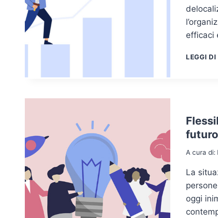
delocal
l’organi
efficaci
LEGGI DI
Flessi
futuro
A cura di:
La situ
persone,
oggi ini
contemp