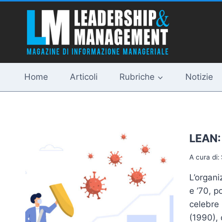
Salta
al
contenuto
Home
Articoli
Rubriche
Notizie
LEAN: 
A cura di:
L’organi
e ’70, p
celebre 
(1990), 