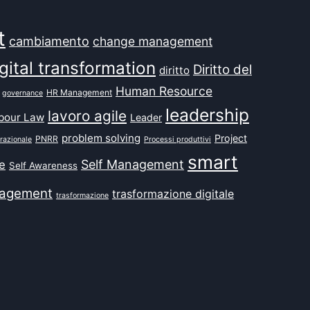
t
cambiamento
change management
gital transformation
Diritto del
diritto
Human Resource
HR Management
governance
leadership
lavoro agile
bour Law
Leader
problem solving
Project
PNRR
razionale
Processi produttivi
smart
Self Management
e
Self Awareness
agement
trasformazione digitale
trasformazione