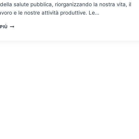
 della salute pubblica, riorganizzando la nostra vita, il
avoro e le nostre attività produttive. Le…
FLESSIBILITÀ
 PIÙ
E
CAMBIAMENTO
COME
CHIAVE
PER
IL
FUTURO
DELLE
ORGANIZZAZIONI