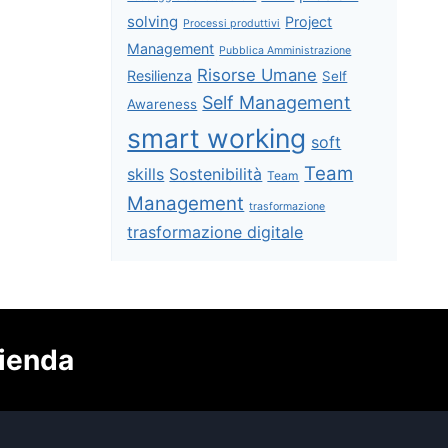
solving
Project
Processi produttivi
Management
Pubblica Amministrazione
Risorse Umane
Resilienza
Self
Self Management
Awareness
smart working
soft
Team
skills
Sostenibilità
Team
Management
trasformazione
trasformazione digitale
zienda