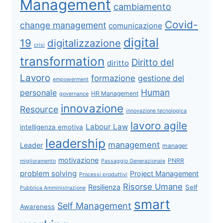
Management
cambiamento
Covid-
change management
comunicazione
digital
19
digitalizzazione
crisi
transformation
Diritto del
diritto
Lavoro
formazione
gestione del
empowerment
Human
personale
HR Management
governance
innovazione
Resource
innovazione tecnologica
lavoro agile
Labour Law
intelligenza emotiva
leadership
management
Leader
manager
motivazione
PNRR
miglioramento
Passaggio Generazionale
problem solving
Project Management
Processi produttivi
Risorse Umane
Resilienza
Self
Pubblica Amministrazione
smart
Self Management
Awareness