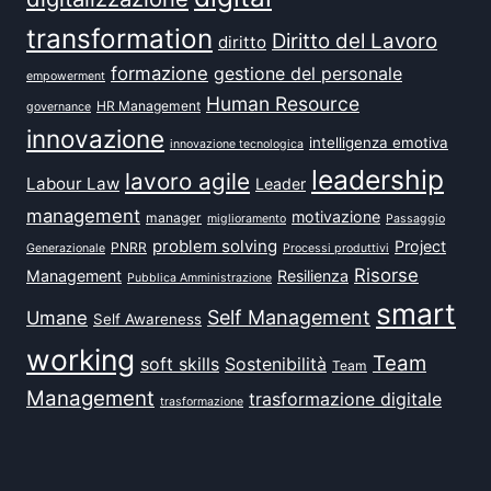
transformation
Diritto del Lavoro
diritto
formazione
gestione del personale
empowerment
Human Resource
HR Management
governance
innovazione
intelligenza emotiva
innovazione tecnologica
leadership
lavoro agile
Labour Law
Leader
management
motivazione
manager
miglioramento
Passaggio
problem solving
Project
PNRR
Generazionale
Processi produttivi
Risorse
Management
Resilienza
Pubblica Amministrazione
smart
Self Management
Umane
Self Awareness
working
Team
soft skills
Sostenibilità
Team
Management
trasformazione digitale
trasformazione