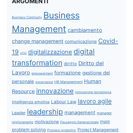
ARGOMENTI
Business
Business Continuity
Management
cambiamento
Covid-
change management
comunicazione
digital
19
digitalizzazione
crisi
transformation
Diritto del
diritto
Lavoro
formazione
gestione del
empowerment
Human
personale
HR Management
governance
innovazione
Resource
innovazione tecnologica
lavoro agile
Labour Law
intelligenza emotiva
leadership
management
Leader
manager
motivazione
PNRR
miglioramento
Passaggio Generazionale
problem solving
Project Management
Processi produttivi