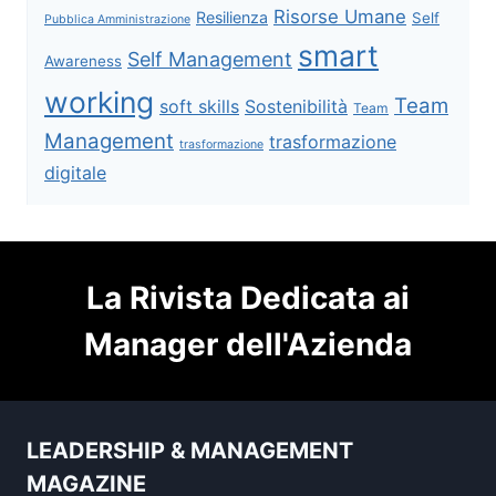
Risorse Umane
Resilienza
Self
Pubblica Amministrazione
smart
Self Management
Awareness
working
Team
soft skills
Sostenibilità
Team
Management
trasformazione
trasformazione
digitale
La Rivista Dedicata ai
Manager dell'Azienda
LEADERSHIP & MANAGEMENT
MAGAZINE