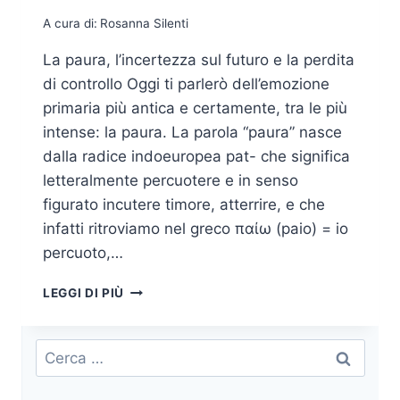
A cura di:
Rosanna Silenti
La paura, l’incertezza sul futuro e la perdita
di controllo Oggi ti parlerò dell’emozione
primaria più antica e certamente, tra le più
intense: la paura. La parola “paura” nasce
dalla radice indoeuropea pat- che significa
letteralmente percuotere e in senso
figurato incutere timore, atterrire, e che
infatti ritroviamo nel greco παίω (paio) = io
percuoto,…
PAURA
LEGGI DI PIÙ
E
INCERTEZZA
IN
Ricerca
AZIENDA:
per:
COME