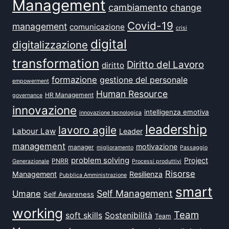
Management
cambiamento
change
Covid-19
management
comunicazione
crisi
digital
digitalizzazione
transformation
Diritto del Lavoro
diritto
formazione
gestione del personale
empowerment
Human Resource
HR Management
governance
innovazione
intelligenza emotiva
innovazione tecnologica
leadership
lavoro agile
Labour Law
Leader
management
motivazione
manager
miglioramento
Passaggio
problem solving
Project
PNRR
Generazionale
Processi produttivi
Risorse
Management
Resilienza
Pubblica Amministrazione
smart
Self Management
Umane
Self Awareness
working
Team
soft skills
Sostenibilità
Team