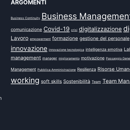
ARGOMENTI
Business Managemen
Business Continuity
di
Covid-19
digitalizzazione
comunicazione
crisi
Lavoro
formazione
gestione del personale
empowerment
innovazione
La
intelligenza emotiva
innovazione tecnologica
management
motivazione
manager
miglioramento
Passaggio Gene
Risorse Uman
Management
Resilienza
Pubblica Amministrazione
working
Team Man
soft skills
Sostenibilità
Team
m