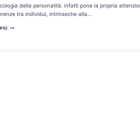
icologia della personalità: infatti pone la propria attenzi
ferenze tra individui, intrinseche alla…
MIGLIORARE
 PIÙ
LA
LEADERSHIP