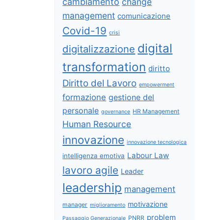
cambiamento
change
management
comunicazione
Covid-19
crisi
digital
digitalizzazione
transformation
diritto
Diritto del Lavoro
empowerment
formazione
gestione del
personale
HR Management
governance
Human Resource
innovazione
innovazione tecnologica
Labour Law
intelligenza emotiva
lavoro agile
Leader
leadership
management
motivazione
manager
miglioramento
problem
PNRR
Passaggio Generazionale