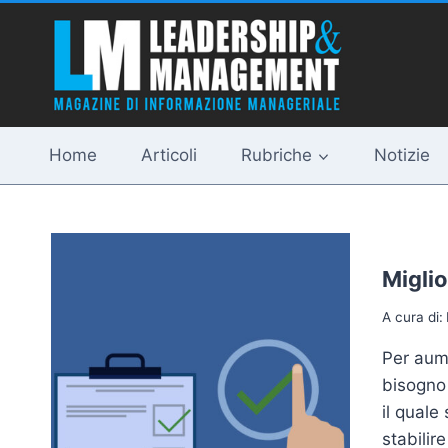
Salta
al
contenuto
Home
Articoli
Rubriche
Notizie
Miglio
A cura di:
Per aum
bisogno 
il quale
stabilir