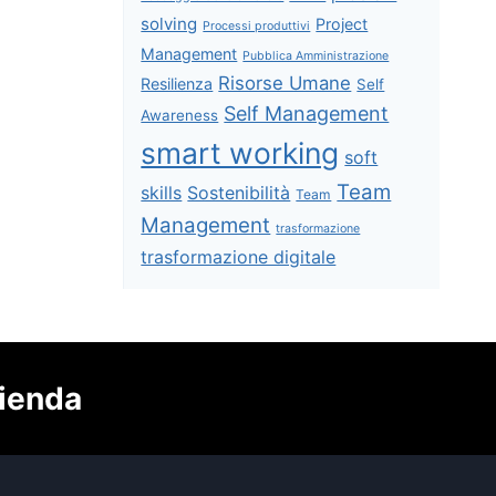
solving
Project
Processi produttivi
Management
Pubblica Amministrazione
Risorse Umane
Resilienza
Self
Self Management
Awareness
smart working
soft
Team
skills
Sostenibilità
Team
Management
trasformazione
trasformazione digitale
zienda