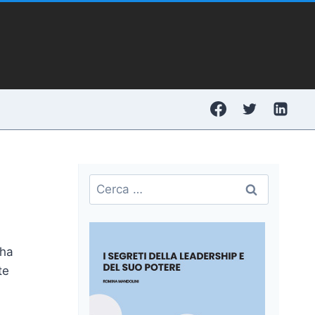
Ricerca
per:
 ha
te