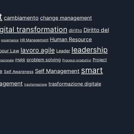
t
cambiamento
change management
gital transformation
Diritto del
diritto
Human Resource
HR Management
governance
leadership
lavoro agile
bour Law
Leader
problem solving
Project
PNRR
razionale
Processi produttivi
smart
Self Management
e
Self Awareness
agement
trasformazione digitale
trasformazione